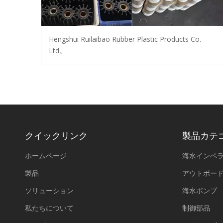
Hengshui Ruilaibao Rubber Plastic Products Co.
Ltd。
クイックリンク
製品カテ
ホームページ
海水インペ
製品
アウトボー
ソリューション
海水ポンプ
私たちについて
制御部品