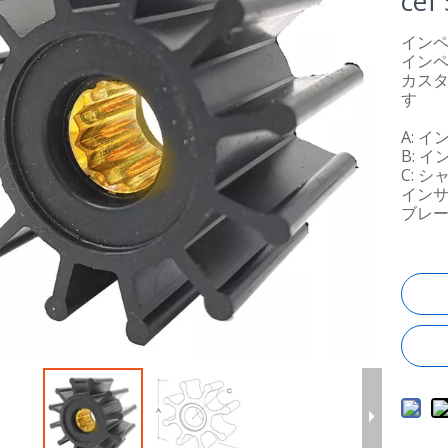
ce
イン
インペ
カスタ
す
A: イ
B: イ
C: シ
インサ
ブレード