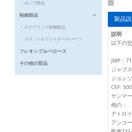
ポンプ部品
制御部品
製品説
ステアリング制御部品
説明
スロットルコントロールパーツ
以下の
フレキシブルベローズ
JMP：71
その他の部品
ジャブスコ:
ジョンソン:
CEF: 50
ヤンマー：12
他の：
デトロイト
アンコール
邑南131-