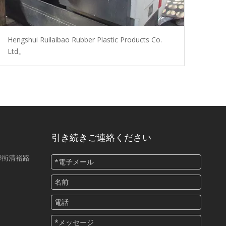
Hengshui Ruilaibao Rubber Plastic Products Co.
Ltd。
引き続きご連絡ください
華街清裕路