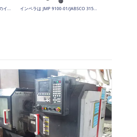
JMP 9136K/KASHIYAMA SP-600 のインペラを KINKI BK-0314 に置き換えます。
インペラは JMP 9100-01/JABSCO 31500-0001 2999-0001/KASHIYAMA WITH KINKI BK-0132 と交換