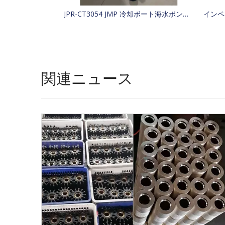
JPR-CT3054 JMP 冷却ボート海水ポンプ 4255411、425-5411、Jabsco 29630-1301S、W100000 を交換
関連ニュース