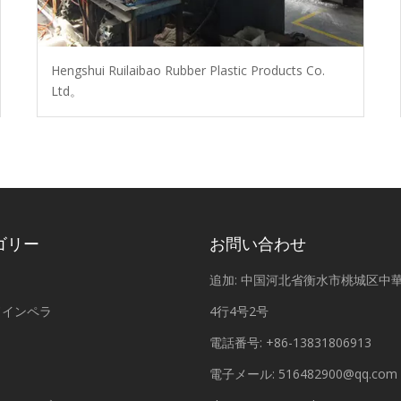
Hengshui Ruilaibao Rubber Plastic Products Co.
Ltd。
ゴリー
お問い合わせ
ラ
追加: 中国河北省衡水市桃城区中
ドインペラ
4行4号2号
電話番号: +86-13831806913
電子メール:
516482900@qq.com