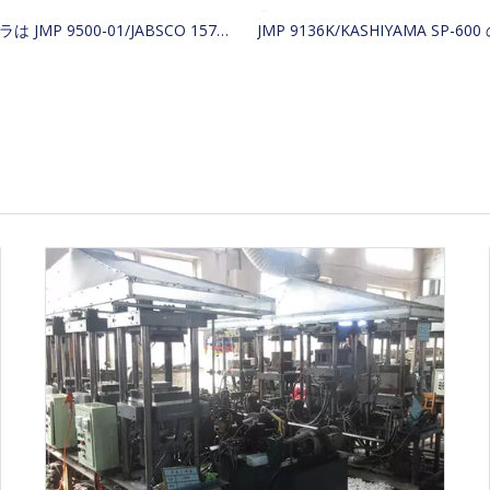
インペラは JMP 9500-01/JABSCO 15780-0000/JOHNSON 15299-1000 の代替品