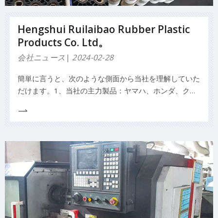
Hengshui Ruilaibao Rubber Plastic
Products Co. Ltd。
会社ニュース
2024-02-28
簡単に言うと、次のような側面から当社を理解していた
だけます。1、当社の主力製品：ヤマハ、ホンダ、クラ
イスラー、ジョンソン/エビンルードマーキュリー、ス
ズキトーハツ用のインボードおよびアウトボードフレキ
シブルインペラ、ゴムオイルシール、ゴムシール、布強
化ゴムシール、ゴム製止水ストリップ、ゴム製のガスケ
ット。マシンt