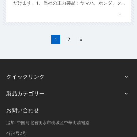
だけます。1、当社の主力製品：ヤマハ、ホンダ、クラ
イスラー、ジョンソン/エビンルードマーキュリー、ス
ズキトーハツ用のインボードおよびアウトボードフレキ
シブルインペラ、ゴムオイルシール、ゴムシール、布強
化ゴムシール、ゴム製止水ストリップ、ゴム製のガスケ
1
2
»
ット。マシンt
クイックリンク
製品カテゴリー
お問い合わせ
追加: 中国河北省衡水市桃城区中華街清裕路
4行4号2号