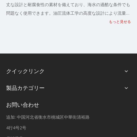
丈な設計と耐腐食性の素材を備えており、海水の過酷な条件でも
問題なく使用できます。油圧流体工学の高度な設計により流量が
最適化され、船舶や水産養殖のエンジン冷却など、さまざまな用
もっと見せる
途に優れた冷却と循環を提供します。設置が簡単でメンテナンス
も最小限で済む海水ポンプは、快適性を犠牲にすることなくパフ
ォーマンスを実現したい専門家にとって理想的な選択肢です。当
社の専門知識を信頼して、お客様の業務がスムーズに行われ、海
の厳しさからお客様の資産が確実に保護されるようにしてくださ
クイックリンク
い。
製品カテゴリー
お問い合わせ
追加: 中国河北省衡水市桃城区中華街清裕路
4行4号2号