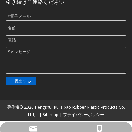
引き続きご連絡ください
提出する
著作権©
2026
Hengshui Ruilaibao Rubber Plastic Products Co.
Ltd。 |
Sitemap
|
プライバシーポリシー
516482900@qq.com
+86-13831806913