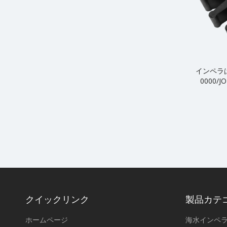
インペラは J
0000/J
クイックリンク
製品カテ
ホームページ
海水インペ