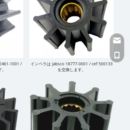
516482
+86-13
461-1001 /
インペラは Jabsco 18777-0001 / cef 500133
ます。
を交換します。