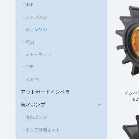
JMP
ジャブスコ
ジョンソン
樫山
シャーウッド
CEF
その他
アウトボードインペラ
インペラは
82
海水ポンプ
海水ポンプ
ポンプ修理キット