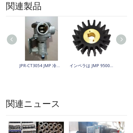
関連製品
JPR-CT3054 JMP 冷却ボート海水ポンプ 4255411、425-5411、Jabsco 29630-1301S、W100000 を交換
インペラは JMP 9500-01/JABSCO 15780-0000/JOHNSON 15299-1000 の代替品
関連ニュース