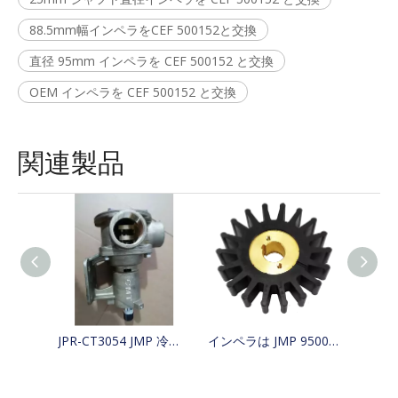
88.5mm幅インペラをCEF 500152と交換
直径 95mm インペラを CEF 500152 と交換
OEM インペラを CEF 500152 と交換
関連製品
JPR-CT3054 JMP 冷却ボート海水ポンプ 4255411、425-5411、Jabsco 29630-1301S、W100000 を交換
インペラは JMP 9500-01/JABSCO 15780-0000/JOHNSON 15299-1000 の代替品