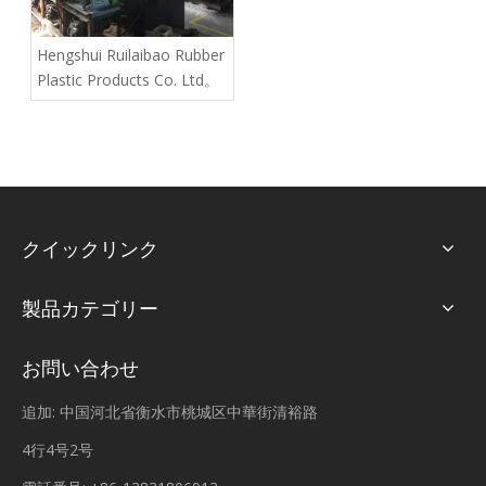
Hengshui Ruilaibao Rubber
Plastic Products Co. Ltd。
クイックリンク
製品カテゴリー
お問い合わせ
追加: 中国河北省衡水市桃城区中華街清裕路
4行4号2号