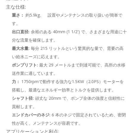
主な仕様:
重さ：
約5.9kg、 設置やメンテナンスの取り扱いが簡単で
す。
出口直径:
余裕のある 40mm (1 1/2') で、さまざまな用途に十
分な流量を確保します。
最大水量:
毎分 215 リットルという驚異的な量で、需要の高
い給水ニーズに応えます。
ポンプリフト:
最大 29 メートルまで到達可能で、高所の水移
送作業に適しています。
力：
1750rpmで動作する強力な1.5KW（2.0PS）モーターを
搭載し、最適なエネルギー効率とトルクを提供します。
シャフト径:
頑丈な 20mm で、ポンプ全体の強度と信頼性に
貢献します。
エンドカバーのネジ:
6 本のネジで固定されているため、密閉
性が高く、メンテナンスが容易です。
アプリケーションと利点: