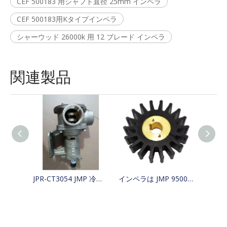
CEF 500183 用シャフト直径 25mm インペラ
CEF 500183用Kタイプインペラ
シャーウッド 26000k 用 12 ブレード インペラ
関連製品
JPR-CT3054 JMP 冷却ボート海水ポンプ 4255411、425-5411、Jabsco 29630-1301S、W100000 を交換
インペラは JMP 9500-01/JABSCO 15780-0000/JOHNSON 15299-1000 の代替品