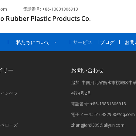
com
電話番号: +86-13831806913
o Rubber Plastic Products Co.
私たちについて
サービス
ブログ
お問
ゴリー
お問い合わせ
ラ
追加: 中国河北省衡水市桃城区中
ドインペラ
4行4号2号
電話番号: +86-13831806913
電子メール:
516482900@qq.com
ルベローズ
zhangjian9309@aliyun.com
品