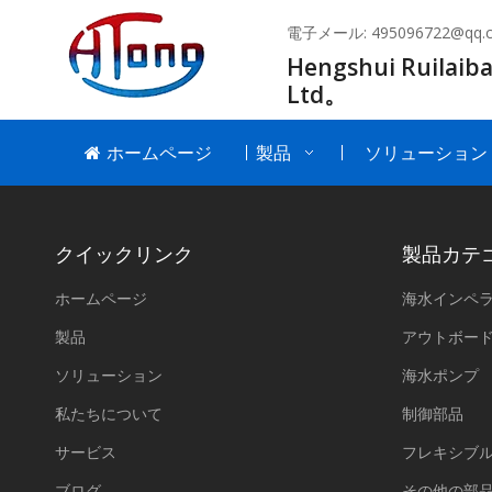
電子メール:
495096722@qq.
Hengshui Ruilaiba
Ltd。
ホームページ
製品
ソリューション
クイックリンク
製品カテ
ホームページ
海水インペ
製品
アウトボー
ソリューション
海水ポンプ
私たちについて
制御部品
サービス
フレキシブ
ブログ
その他の部