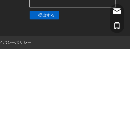
516482
提出する
+86-13
イバシーポリシー