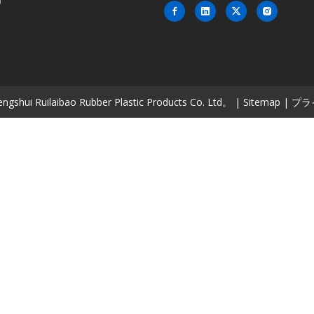
ngshui Ruilaibao Rubber Plastic Products Co. Ltd。 |
Sitemap
|
プラ